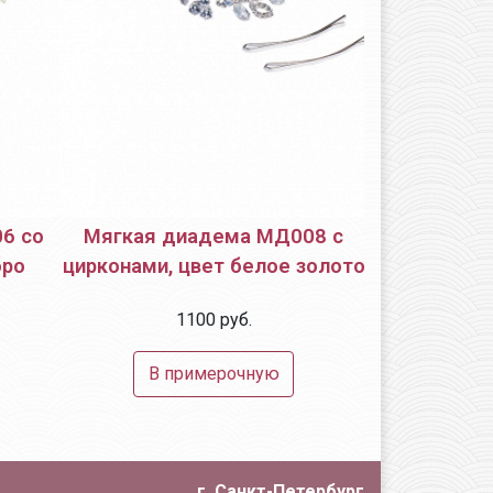
6 со
Мягкая диадема МД008 с
Мягкая д
бро
цирконами, цвет белое золото
цирконами, 
1100 руб.
1
В примерочную
В 
г. Санкт-Петербург