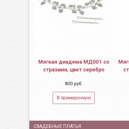
а МД019 со
Мягкая диадема МД001 со
Мяг
т серебро
стразами, цвет серебро
ст
б.
800 руб.
очную
В примерочную
СВАДЕБНЫЕ ПЛАТЬЯ