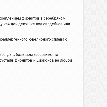
вкраплением фионитов в серебряном
цу каждой девушке под свадебное или
поаллергенного ювелирного сплава с
 всегда в большом ассортименте
хрусталя, фионитов и цирконов на любой